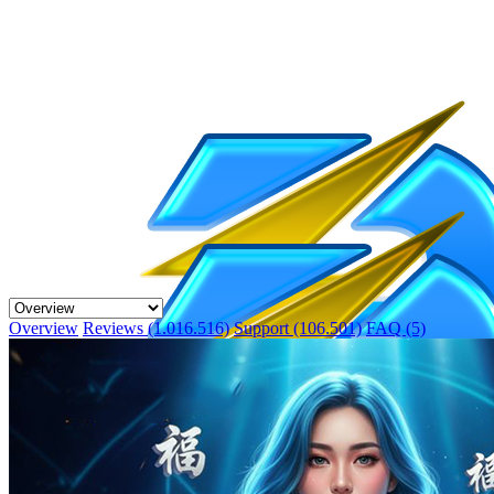
Overview
Reviews (1.016.516)
Support (106.501)
FAQ (5)