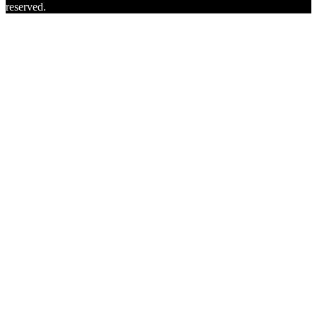
reserved.