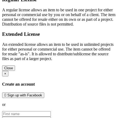
A regular license allows an item to be used in one project for either
personal or commercial use by you or on behalf of a client. The item
cannot be offered for resale either on its own or as part of a project.
Distribution of source files is not permitted.
Extended License
An extended license allows an item to be used in unlimited projects
for either personal or commercial use. The item cannot be offered
for resale "as-is". It is allowed to distribute/sublicense the source
files as part of a larger project.
Close
×
Create an account
Sign up with Facebook
or
Sign up with Email