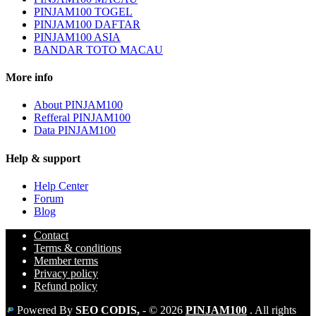
PINJAM100 TOGEL
PINJAM100 DAFTAR
PINJAM100 ASIA
BANDAR TOTO MACAU
More
info
About PINJAM100
Refferal PINJAM100
Data PINJAM100
Help
& support
Help Center
Forum
Blog
Contact
Terms & conditions
Member terms
Privacy policy
Refund policy
Powered By
SEO CODIS,
- © 2026
PINJAM100
. All rights