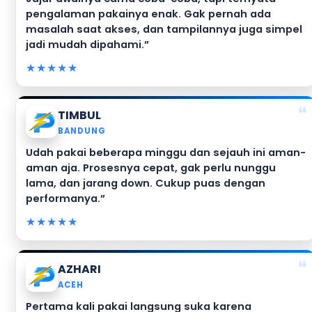
pengalaman pakainya enak. Gak pernah ada
masalah saat akses, dan tampilannya juga simpel
jadi mudah dipahami.”
★★★★★
❝
TIMBUL
BANDUNG
Udah pakai beberapa minggu dan sejauh ini aman-
aman aja. Prosesnya cepat, gak perlu nunggu
lama, dan jarang down. Cukup puas dengan
performanya.”
★★★★★
❝
AZHARI
ACEH
Pertama kali pakai langsung suka karena