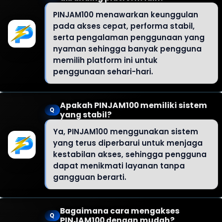
PINJAM100 menawarkan keunggulan
pada akses cepat, performa stabil,
serta pengalaman penggunaan yang
nyaman sehingga banyak pengguna
memilih platform ini untuk
penggunaan sehari-hari.
Apakah PINJAM100 memiliki sistem
Q
yang stabil?
Ya, PINJAM100 menggunakan sistem
yang terus diperbarui untuk menjaga
kestabilan akses, sehingga pengguna
dapat menikmati layanan tanpa
gangguan berarti.
Bagaimana cara mengakses
Q
PINJAM100 dengan mudah?