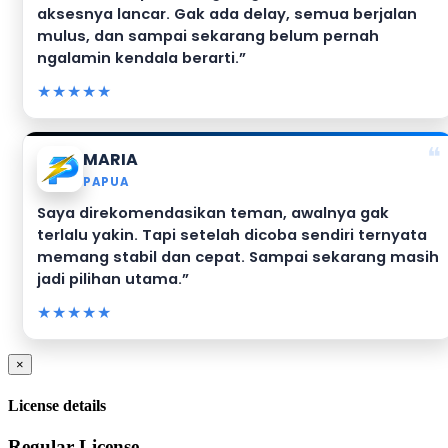
aksesnya lancar. Gak ada delay, semua berjalan
mulus, dan sampai sekarang belum pernah
ngalamin kendala berarti.”
★★★★★
❝
MARIA
PAPUA
Saya direkomendasikan teman, awalnya gak
terlalu yakin. Tapi setelah dicoba sendiri ternyata
memang stabil dan cepat. Sampai sekarang masih
jadi pilihan utama.”
★★★★★
×
License details
Regular License