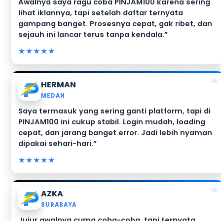
Awalnya saya ragu coba PINJAM100 karena sering
lihat iklannya, tapi setelah daftar ternyata
gampang banget. Prosesnya cepat, gak ribet, dan
sejauh ini lancar terus tanpa kendala.”
★★★★★
❝
HERMAN
MEDAN
Saya termasuk yang sering ganti platform, tapi di
PINJAM100 ini cukup stabil. Login mudah, loading
cepat, dan jarang banget error. Jadi lebih nyaman
dipakai sehari-hari.”
★★★★★
❝
AZKA
SURABAYA
Jujur awalnya cuma coba-coba, tapi ternyata