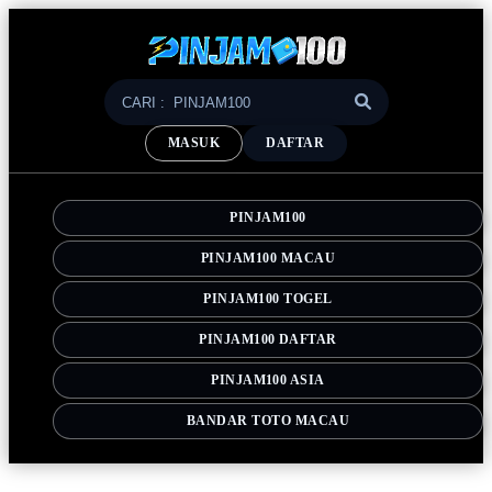
MASUK
DAFTAR
PINJAM100
PINJAM100 MACAU
PINJAM100 TOGEL
PINJAM100 DAFTAR
PINJAM100 ASIA
BANDAR TOTO MACAU