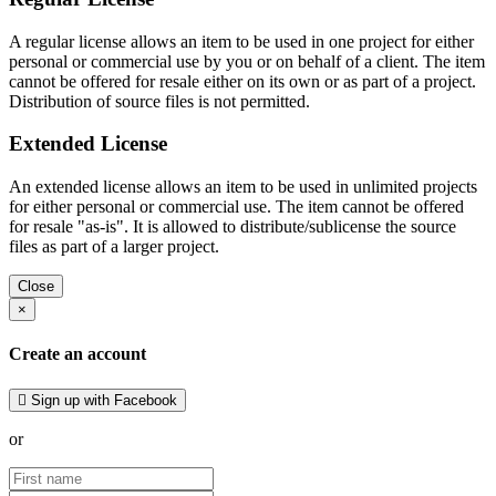
A regular license allows an item to be used in one project for either
personal or commercial use by you or on behalf of a client. The item
cannot be offered for resale either on its own or as part of a project.
Distribution of source files is not permitted.
Extended License
An extended license allows an item to be used in unlimited projects
for either personal or commercial use. The item cannot be offered
for resale "as-is". It is allowed to distribute/sublicense the source
files as part of a larger project.
Close
×
Create an account
Sign up with Facebook
or
Sign up with Email